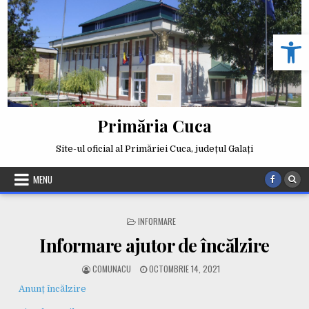
Skip
to
Deschide b
content
Primăria Cuca
Site-ul oficial al Primăriei Cuca, județul Galați
MENU
POSTED
INFORMARE
IN
Informare ajutor de încălzire
AUTHOR:
PUBLISHED
COMUNACU
OCTOMBRIE 14, 2021
DATE:
Anunț încălzire