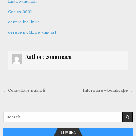
Lista bunurilor
Cerere2021
cerere încălzire
cerere încălzire vmg asf
Author:
comunacu
Navigare
← Consultare publică
Informare – bonificație →
în
articole
Search
for:
COMUNA