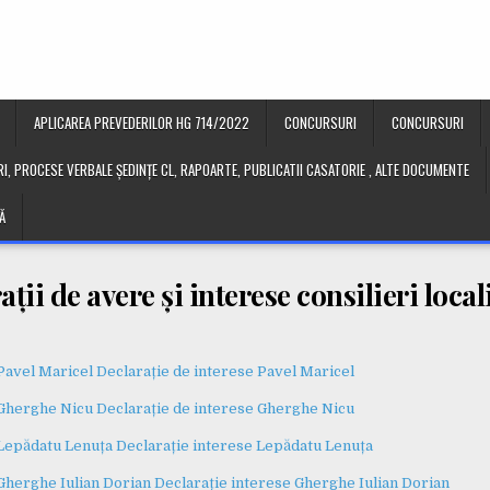
APLICAREA PREVEDERILOR HG 714/2022
CONCURSURI
CONCURSURI
I, PROCESE VERBALE ȘEDINȚE CL, RAPOARTE, PUBLICATII CASATORIE , ALTE DOCUMENTE
Ă
ții de avere și interese consilieri local
Pavel Maricel
Declarație de interese Pavel Maricel
 Gherghe Nicu
Declarație de interese Gherghe Nicu
 Lepădatu Lenuța
Declarație interese Lepădatu Lenuța
Gherghe Iulian Dorian
Declarație interese Gherghe Iulian Dorian