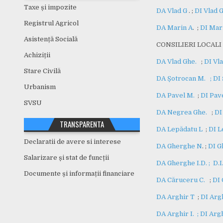
Taxe și impozite
DA Vlad G
. ;
DI Vlad G
Registrul Agricol
DA Marin A
. ;
DI Mar
Asistență Socială
CONSILIERI LOCALI 
Achiziții
DA Vlad Ghe.
;
DI Vl
Stare Civilă
DA Șotrocan M. ;
DI
Urbanism
DA Pavel M.
;
DI Pav
SVSU
DA Negrea Ghe.
;
DI
TRANSPARENTA
DA Lepădatu L
;
DI L
Declaratii de avere si interese
DA Gherghe N
. ;
DI G
Salarizare și stat de funcții
DA Gherghe I.D. ;
D.I
Documente și informații financiare
DA Căruceru C.
;
DI 
DA Arghir T
;
DI Argh
DA Arghir I. ;
DI Arg