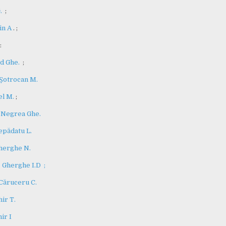
.
;
in A
. ;
:
ad Ghe.
;
 Șotrocan M.
el M.
;
 Negrea Ghe.
epădatu L.
herghe N.
. Gherghe I.D ;
Căruceru C.
ir T.
hir I