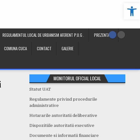
Deschide b
REGULAMENTUL LOCAL DE URBANISM AFERENT P.U.G .
PREZENTARE
COMUNA CUCA
CONTACT
GALERIE
MONITORUL OFICIAL LOCAL
i
Statut UAT
Regulamente privind procedurile
administrative
Hotararile autoritatii deliberative
Dispozitiile autoritatii executive
Documente si informatii financiare