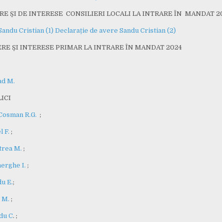
RE ȘI DE INTERESE CONSILIERI LOCALI LA INTRARE ÎN MANDAT 2
andu Cristian (1)
Declarație de avere Sandu Cristian (2)
RE ȘI INTERESE PRIMAR LA INTRARE ÎN MANDAT 2024
ad M.
ICI
Cosman R.G.
;
l F.
;
trea M.
;
erghe I.
;
du E.
;
 M.
;
du C
. ;