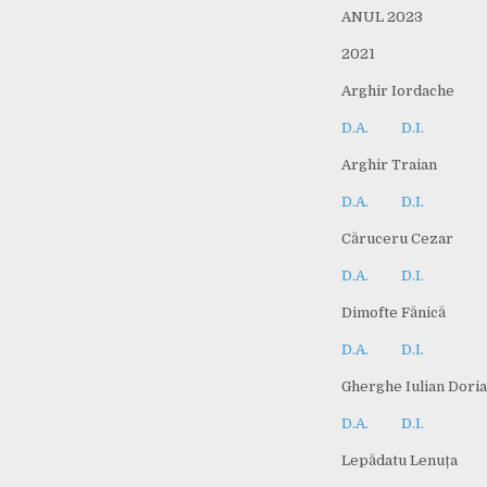
ANUL 2023
2021
Arghir Iordache
D.A.
D.I.
Arghir Traian
D.A.
D.I.
Căruceru Cezar
D.A.
D.I.
Dimofte Fănică
D.A.
D.I.
Gherghe Iulian Dori
D.A.
D.I.
Lepădatu Lenuța