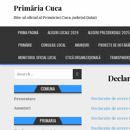
Skip
Primăria Cuca
to
content
Site-ul oficial al Primăriei Cuca, județul Galați
PRIMA PAGINĂ
ALEGERI LOCALE 2024
ALEGERI PREZIDENȚIALE 2025
PRIMĂRIE
CONSILIUL LOCAL
ANUNȚURI
PROIECTE DE HOTĂRÂR
MONITORUL OFICIAL LOCAL
ETICĂ ORGANIZAȚIONALĂ
TRANSPARENȚ
Search
Declara
for:
COMUNA
Declarație de avere 
Prezentare
Anunțuri
Declarație de avere
Declarație de avere
PRIMARIA
Declarație de avere 