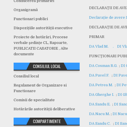
Conducerea primariei
DECLARAȚII DE AVE
Organigramă
Declarație de avere S
Functionari publici
DECLARAȚIE DE AVE
Dispozițiile autorității executive
PRIMAR
Proiecte de hotărâri, Procese
verbale ședințe CL, Rapoarte,
DA Vlad M.
.
DI Vl
PUBLICATII CASATORIE , Alte
documente
FUNCȚIONARI PUBL
CONSILIUL LOCAL
DA Cosman R.G.
;
DI 
DA Pavel F.
;
DI Pave
Consiliul local
DA Petrea M.
;
DI Pe
Regulament de Organizare si
Functionare
DA Gherghe I.
;
DI Gh
Comisii de specialitate
DA Sandu E.
;
DI San
Hotărârile autorității deliberative
DA Nacu M
. ;
DI Nacu
COMPARTIMENTE
DA Sandu C.
;
DI San