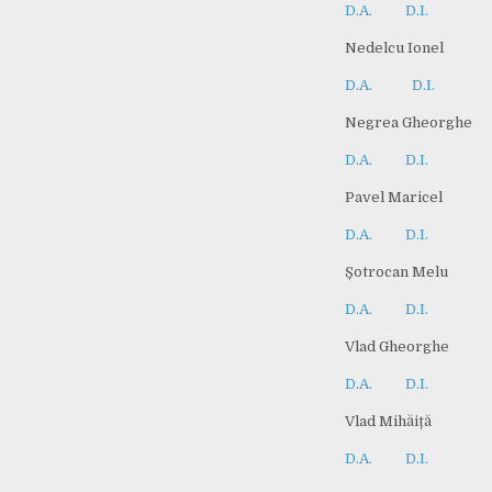
D.A.
D.I.
Nedelcu Ionel
D.A.
D.I.
Negrea Gheorghe
D.A.
D.I.
Pavel Maricel
D.A.
D.I.
Șotrocan Melu
D.A.
D.I.
Vlad Gheorghe
D.A.
D.I.
Vlad Mihăiță
D.A.
D.I.