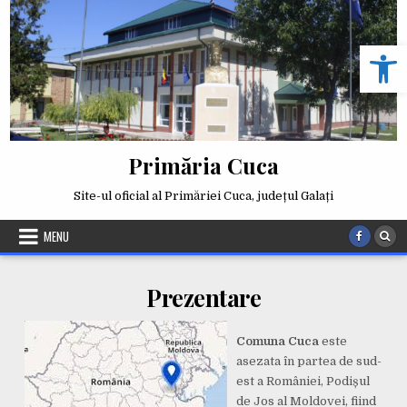
Skip
to
Deschide b
content
Primăria Cuca
Site-ul oficial al Primăriei Cuca, județul Galați
MENU
Prezentare
Comuna Cuca
este
asezata în partea de sud-
est a României, Podișul
de Jos al Moldovei, fiind