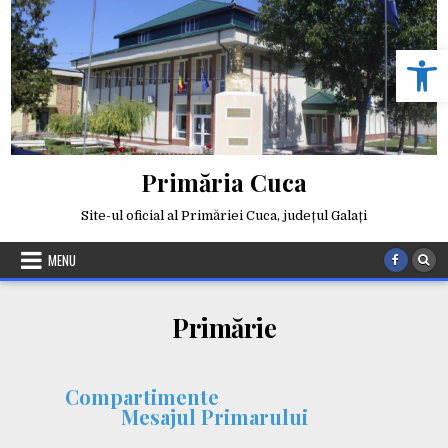
Skip
to
Deschide b
content
Primăria Cuca
Site-ul oficial al Primăriei Cuca, județul Galați
MENU
Primărie
Compartimente
Mesajul Primarului