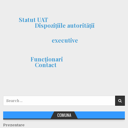
Statut UAT
Dispozițiile autorității
executive
Funcționari
Contact
Search
for:
COMUNA
Prezentare