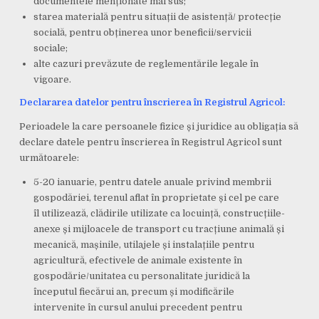
documentele menționate mai sus;
starea materială pentru situații de asistență/ protecție
socială, pentru obținerea unor beneficii/servicii
sociale;
alte cazuri prevăzute de reglementările legale în
vigoare.
Declararea datelor pentru înscrierea în Registrul Agricol:
Perioadele la care persoanele fizice și juridice au obligația să
declare datele pentru înscrierea în Registrul Agricol sunt
următoarele:
5-20 ianuarie, pentru datele anuale privind membrii
gospodăriei, terenul aflat în proprietate și cel pe care
îl utilizează, clădirile utilizate ca locuință, construcțiile-
anexe și mijloacele de transport cu tracțiune animală și
mecanică, mașinile, utilajele și instalațiile pentru
agricultură, efectivele de animale existente în
gospodărie/unitatea cu personalitate juridică la
începutul fiecărui an, precum și modificările
intervenite în cursul anului precedent pentru