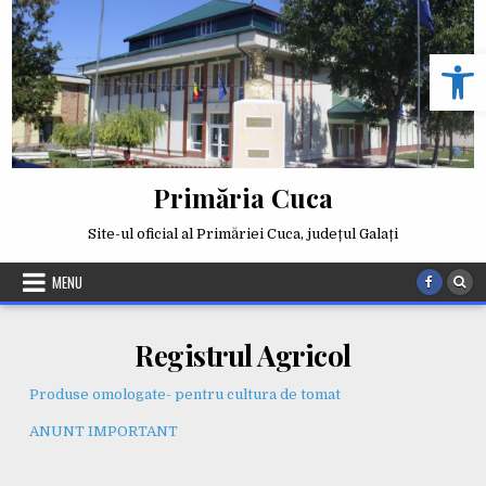
Skip
to
Deschide b
content
Primăria Cuca
Site-ul oficial al Primăriei Cuca, județul Galați
MENU
Registrul Agricol
Produse omologate- pentru cultura de tomat
ANUNT IMPORTANT