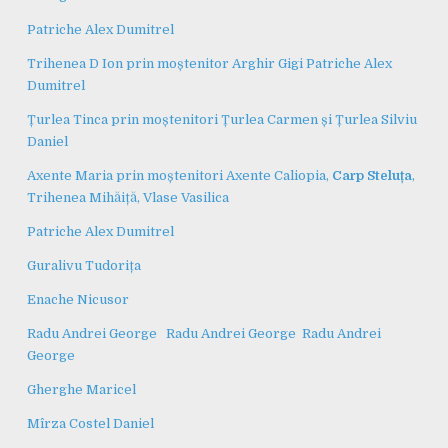
Patriche Alex Dumitrel
Trihenea D Ion prin moștenitor Arghir Gigi
Patriche Alex
Dumitrel
Țurlea Tinca prin moștenitori Țurlea Carmen și Țurlea Silviu
Daniel
Axente Maria prin moștenitori Axente Caliopia,
Carp Steluța
,
Trihenea Mihăiță, Vlase Vasilica
Patriche Alex Dumitrel
Guralivu Tudorița
Enache Nicusor
Radu Andrei George
Radu Andrei George
Radu Andrei
George
Gherghe Maricel
Mîrza Costel Daniel