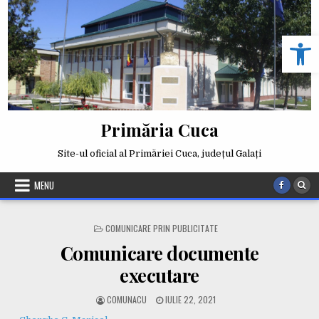
Skip
to
Deschide b
content
Primăria Cuca
Site-ul oficial al Primăriei Cuca, județul Galați
MENU
POSTED
COMUNICARE PRIN PUBLICITATE
IN
Comunicare documente
executare
AUTHOR:
PUBLISHED
COMUNACU
IULIE 22, 2021
DATE: