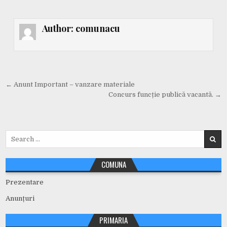
Author:
comunacu
Navigare
← Anunt Important – vanzare materiale
în
Concurs funcție publică vacantă. →
articole
Search
for:
COMUNA
Prezentare
Anunțuri
PRIMARIA